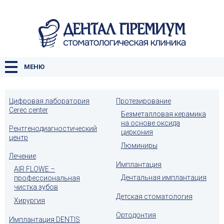
ГЛАВНАЯ
О КЛИНИКЕ
УСЛУГИ
МЕНЮ
ЦЕНЫ
Цифровая лаборатория
Протезирование
НАША КОМАНДА
Cerec center
Безметалловая керамика
на основе оксида
КОНТАКТЫ
Рентгенодиагностический
циркония
центр
Люминиры
Лечение
Имплантация
AIR FLOWE –
Дентальная имплантация
профессиональная
чистка зубов
Детская стоматология
Хирургия
Ортодонтия
Имплантация DENTIS